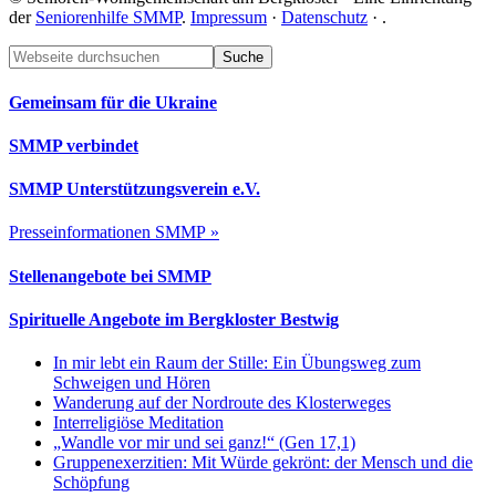
der
Seniorenhilfe SMMP
.
Impressum
·
Datenschutz
·
.
Footer
Webseite
durchsuchen
Gemeinsam für die Ukraine
SMMP verbindet
SMMP Unterstützungsverein e.V.
Presseinformationen SMMP »
Stellenangebote bei SMMP
Spirituelle Angebote im Bergkloster Bestwig
In mir lebt ein Raum der Stille: Ein Übungsweg zum
Schweigen und Hören
Wanderung auf der Nordroute des Klosterweges
Interreligiöse Meditation
„Wandle vor mir und sei ganz!“ (Gen 17,1)
Gruppenexerzitien: Mit Würde gekrönt: der Mensch und die
Schöpfung