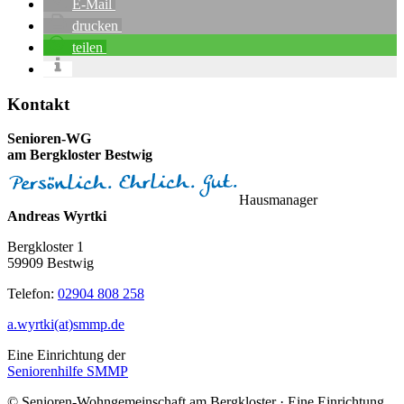
E-Mail
drucken
teilen
Seitenspalte
Kontakt
Senioren-WG
am Berg­kloster Bestwig
Hausmanager
Andreas Wyrtki
Bergkloster 1
59909 Bestwig
Telefon:
02904 808 258
a.wyrtki(at)smmp.de
Eine Einrichtung der
Seniorenhilfe SMMP
© Senioren-Wohngemeinschaft am Bergkloster · Eine Einrichtung