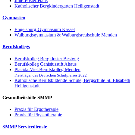
Julie-Postel-Haus
Katholischer Bergkindergarten Heiligenstadt
Gymnasien
Engelsburg-Gymnasium Kassel
Walburgisgymnasium & Walburgisrealschule Menden
Berufskollegs
Berufskolleg Bergkloster Bestwig
Berufskolleg Canisiusstift Ahaus
Placida-Viel-Berufskolleg Menden
Preisträger des Deutschen Schulpreises 2022
Katholische Berufsbildende Schule, Bergschule St. Elisabeth
Heiligenstadt
Gesundheitshilfe SMMP
Praxis für Ergo­therapie
Praxis für Physio­therapie
SMMP Servicedienste