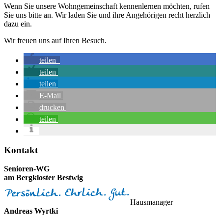
Wenn Sie unsere Wohngemeinschaft kennenlernen möchten, rufen
Sie uns bitte an. Wir laden Sie und ihre Angehörigen recht herzlich
dazu ein.
Wir freuen uns auf Ihren Besuch.
teilen
teilen
teilen
E-Mail
drucken
teilen
Seitenspalte
Kontakt
Senioren-WG
am Berg­kloster Bestwig
Hausmanager
Andreas Wyrtki