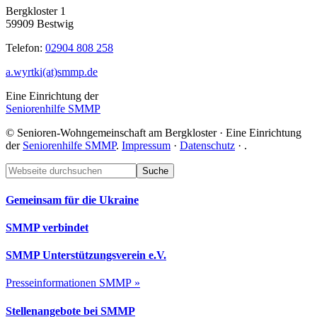
Bergkloster 1
59909 Bestwig
Telefon:
02904 808 258
a.wyrtki(at)smmp.de
Eine Einrichtung der
Seniorenhilfe SMMP
© Senioren-Wohngemeinschaft am Bergkloster · Eine Einrichtung
der
Seniorenhilfe SMMP
.
Impressum
·
Datenschutz
·
.
Footer
Webseite
durchsuchen
Gemeinsam für die Ukraine
SMMP verbindet
SMMP Unterstützungsverein e.V.
Presseinformationen SMMP »
Stellenangebote bei SMMP