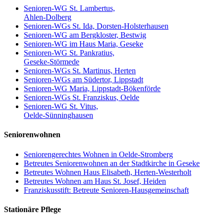
Senioren-WG St. Lambertus,
Ahlen-Dolberg
Senioren-WGs St. Ida, Dorsten-Holsterhausen
Senioren-WG am Bergkloster, Bestwig
Senioren-WG im Haus Maria, Geseke
Senioren-WG St. Pankratius,
Geseke-Störmede
Senioren-WGs St. Martinus, Herten
Senioren-WGs am Südertor, Lippstadt
Senioren-WG Maria, Lippstadt-Bökenförde
Senioren-WGs St. Franziskus, Oelde
Senioren-WG St. Vitus,
Oelde-Sünninghausen
Seniorenwohnen
Seniorengerechtes Wohnen in Oelde-Stromberg
Betreutes Seniorenwohnen an der Stadtkirche in Geseke
Betreutes Wohnen Haus Elisabeth, Herten-Westerholt
Betreutes Wohnen am Haus St. Josef, Heiden
Franziskusstift: Betreute Senioren-Hausgemeinschaft
Stationäre Pflege