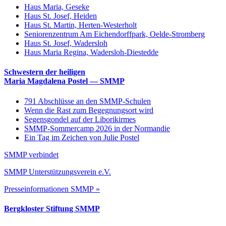
Haus Maria, Geseke
Haus St. Josef, Heiden
Haus St. Martin, Herten-Westerholt
Seniorenzentrum Am Eichendorffpark, Oelde-Stromberg
Haus St. Josef, Wadersloh
Haus Maria Regina, Wadersloh-Diestedde
Schwestern der heiligen
Maria Magdalena Postel — SMMP
791 Abschlüsse an den SMMP-Schulen
Wenn die Rast zum Begegnungsort wird
Segensgondel auf der Liborikirmes
SMMP-Sommercamp 2026 in der Normandie
Ein Tag im Zeichen von Julie Postel
SMMP verbindet
SMMP Unterstützungsverein e.V.
Presseinformationen SMMP »
Bergkloster Stiftung SMMP