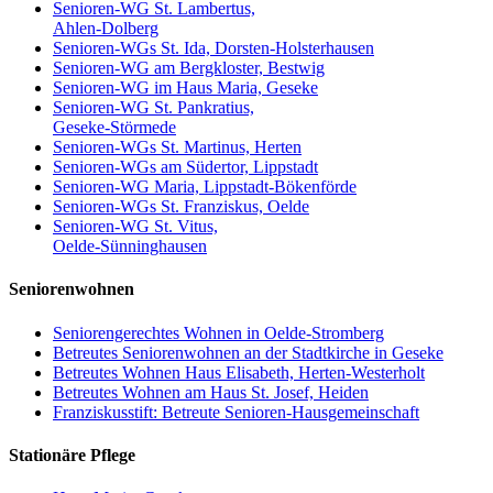
Senioren-WG St. Lambertus,
Ahlen-Dolberg
Senioren-WGs St. Ida, Dorsten-Holsterhausen
Senioren-WG am Bergkloster, Bestwig
Senioren-WG im Haus Maria, Geseke
Senioren-WG St. Pankratius,
Geseke-Störmede
Senioren-WGs St. Martinus, Herten
Senioren-WGs am Südertor, Lippstadt
Senioren-WG Maria, Lippstadt-Bökenförde
Senioren-WGs St. Franziskus, Oelde
Senioren-WG St. Vitus,
Oelde-Sünninghausen
Seniorenwohnen
Seniorengerechtes Wohnen in Oelde-Stromberg
Betreutes Seniorenwohnen an der Stadtkirche in Geseke
Betreutes Wohnen Haus Elisabeth, Herten-Westerholt
Betreutes Wohnen am Haus St. Josef, Heiden
Franziskusstift: Betreute Senioren-Hausgemeinschaft
Stationäre Pflege