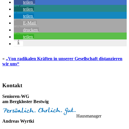
teilen
teilen
teilen
E-Mail
drucken
teilen
«
„Von radikalen Kräften in unserer Gesellschaft distanzieren
wir uns“
Seitenspalte
Kontakt
Senioren-WG
am Berg­kloster Bestwig
Hausmanager
Andreas Wyrtki