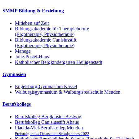
SMMP Bildung & Erziehung
Mitleben auf Zeit
Bildungsakademie für Therapieberufe
(Ergotherapie, Physiotherapie)
Bildungsakademie Canisiusstift
(Ergotherapie, Physiotherapie)
Manege
Julie-Postel-Haus
Katholischer Bergkindergarten Heiligenstadt
Gymnasien
Engelsburg-Gymnasium Kassel
Walburgisgymnasium & Walburgisrealschule Menden
Berufskollegs
Berufskolleg Bergkloster Bestwig
Berufskolleg Canisiusstift Ahaus
Placida-Viel-Berufskolleg Menden
Preisträger des Deutschen Schulpreises 2022
Katholische Berufsbildende Schule, Bergschule St. Elisabeth