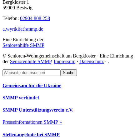
Bergkloster 1
59909 Bestwig
Telefon:
02904 808 258
a.wyrtki(at)smmp.de
Eine Einrichtung der
Seniorenhilfe SMMP
© Senioren-Wohngemeinschaft am Bergkloster · Eine Einrichtung
der
Seniorenhilfe SMMP
.
Impressum
·
Datenschutz
·
.
Footer
Webseite
durchsuchen
Gemeinsam für die Ukraine
SMMP verbindet
SMMP Unterstützungsverein e.V.
Presseinformationen SMMP »
Stellenangebote bei SMMP