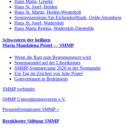
Haus Maria, Geseke
Haus St. Josef, Heiden
Haus St. Martin, Herten-Westerholt
Seniorenzentrum Am Eichendorffpark, Oelde-Stromberg
Haus St. Josef, Wadersloh
Haus Maria Regina, Wadersloh-Diestedde
Schwestern der heiligen
Maria Magdalena Postel — SMMP
Wenn die Rast zum Begegnungsort wird
Segensgondel auf der Liborikirmes
SMMP-Sommercamp 2026 in der Normandie
Ein Tag im Zeichen von Julie Postel
Gottvertrauen in Bedrängnis
SMMP verbindet
SMMP Unterstützungsverein e.V.
Presseinformationen SMMP »
Bergkloster Stiftung SMMP